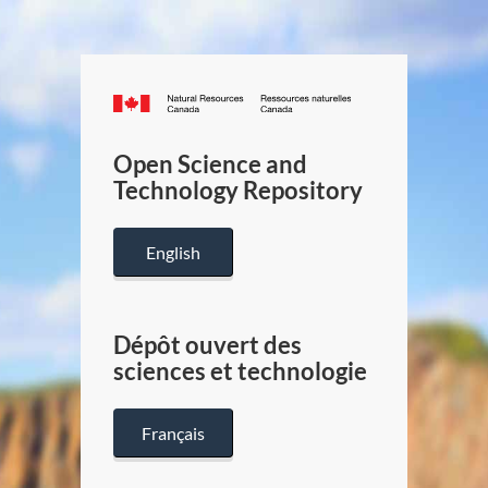
Canada.ca
/
Gouverneme
Open Science and
du
Technology Repository
Canada
English
Dépôt ouvert des
sciences et technologie
Français