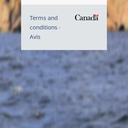
Terms and
/
conditions
Symbole
Avis
du
gouvernem
du
Canada