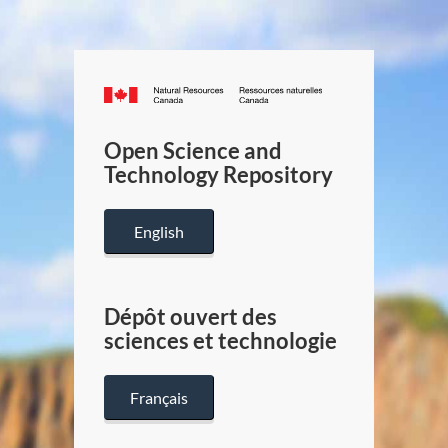
Canada.ca
/
Gouverneme
Open Science and
du
Technology Repository
Canada
English
Dépôt ouvert des
sciences et technologie
Français