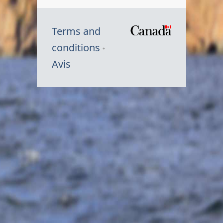
Terms and
/
conditions
Symbole
Avis
du
gouvernem
du
Canada