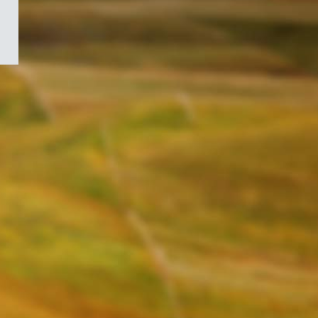
/
Symbole
du
gouvernement
du
Canada