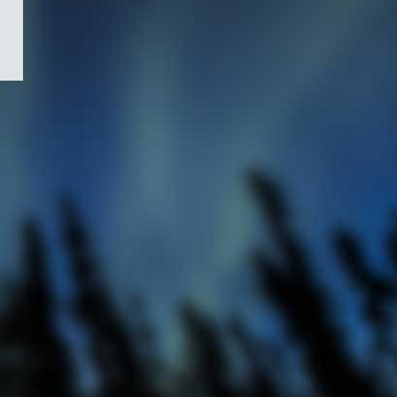
/
Symbole
du
gouvernement
du
Canada