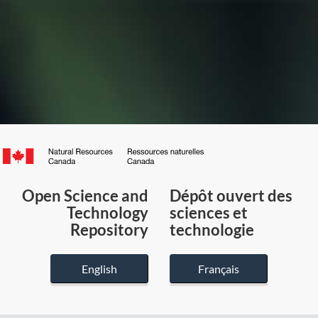
Canada.ca
/
Gouvernement
Open Science and
Dépôt ouvert des
du
Technology
sciences et
Canada
Repository
technologie
English
Français