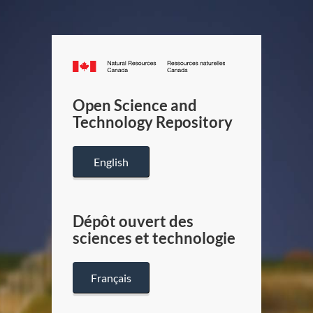
Canada.ca
/
Gouverneme
Open Science and
du
Technology Repository
Canada
English
Dépôt ouvert des
sciences et technologie
Français