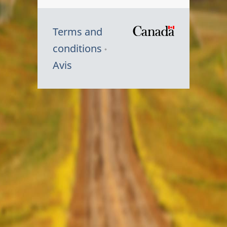
Terms and
/
conditions
Symbole
Avis
du
gouvernem
du
Canada