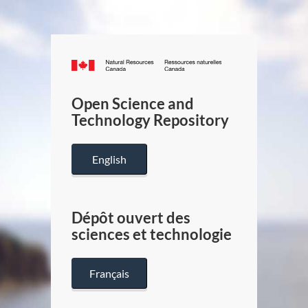
Canada.ca
/
Gouverneme
Open Science and
du
Technology Repository
Canada
English
Dépôt ouvert des
sciences et technologie
Français