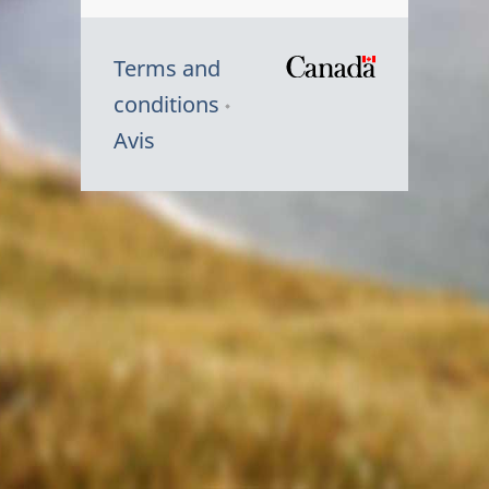
Terms and
/
conditions
Symbole
Avis
du
gouvernem
du
Canada