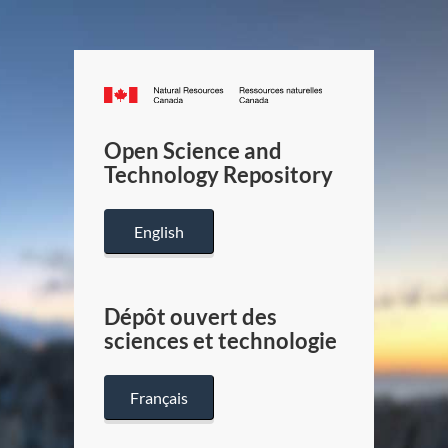
Canada.ca
/
Gouverneme
Open Science and
du
Technology Repository
Canada
English
Dépôt ouvert des
sciences et technologie
Français