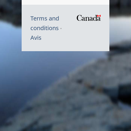
Terms and
/
conditions
Symbole
Avis
du
gouvernem
du
Canada