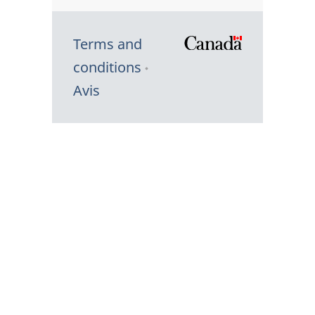
Terms and
/
conditions
Symbole
Avis
du
gouvernem
du
Canada