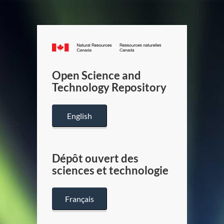
Canada.ca
/
Gouverneme
Open Science and
du
Technology Repository
Canada
English
Dépôt ouvert des
sciences et technologie
Français