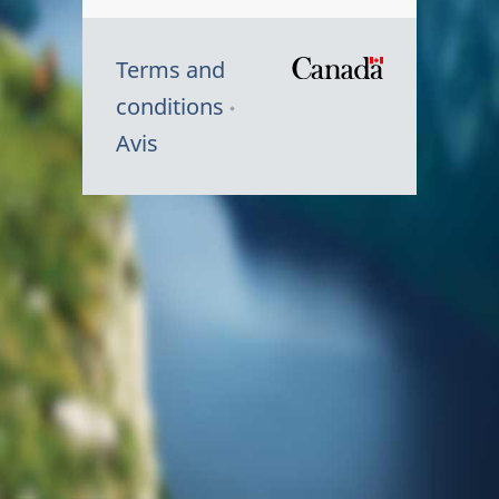
Terms and
/
conditions
Symbole
Avis
du
gouvernem
du
Canada