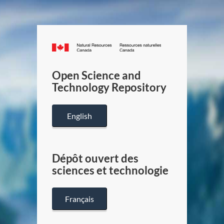
Canada.ca
/
Gouverneme
Open Science and
du
Technology Repository
Canada
English
Dépôt ouvert des
sciences et technologie
Français