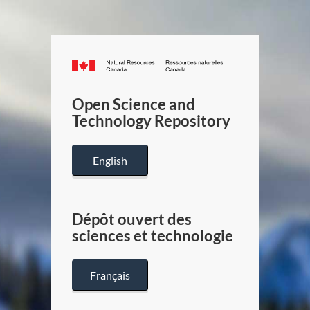
Canada.ca
/
Gouverneme
Open Science and
du
Technology Repository
Canada
English
Dépôt ouvert des
sciences et technologie
Français