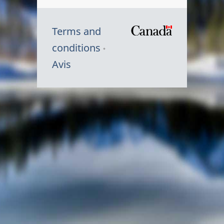
Terms and
/
conditions
Symbole
Avis
du
gouvernem
du
Canada