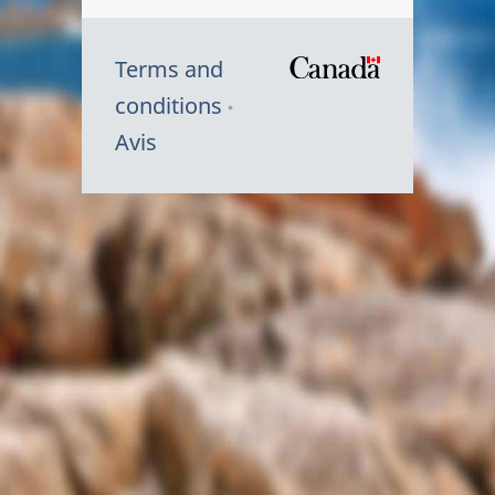
Terms and
/
conditions
Symbole
Avis
du
gouvernem
du
Canada