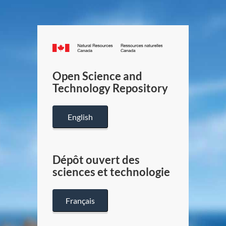
Canada.ca
/
Gouverneme
Open Science and
du
Technology Repository
Canada
English
Dépôt ouvert des
sciences et technologie
Français