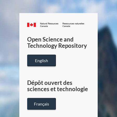
Canada.ca
/
Gouverneme
Open Science and
du
Technology Repository
Canada
English
Dépôt ouvert des
sciences et technologie
Français