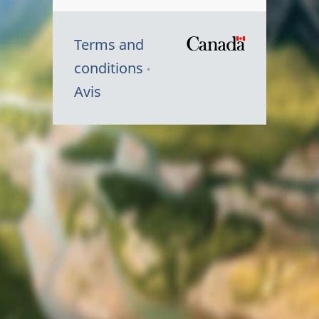
Terms and
/
conditions
Symbole
Avis
du
gouvernem
du
Canada