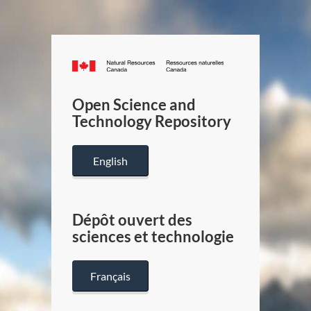
Canada.ca
/
Gouverneme
Open Science and
du
Technology Repository
Canada
English
Dépôt ouvert des
sciences et technologie
Français