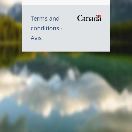
Terms and
/
conditions
Symbole
Avis
du
gouvernem
du
Canada