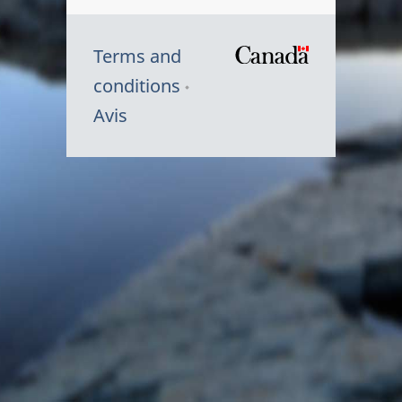
Terms and
/
conditions
Symbole
Avis
du
gouvernem
du
Canada