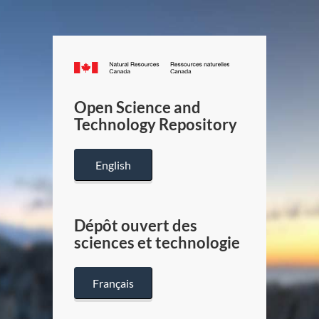
Canada.ca
/
Gouverneme
Open Science and
du
Technology Repository
Canada
English
Dépôt ouvert des
sciences et technologie
Français