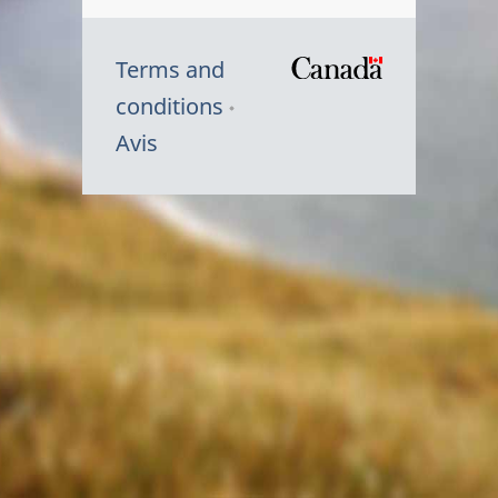
Terms and
/
conditions
Symbole
Avis
du
gouvernem
du
Canada