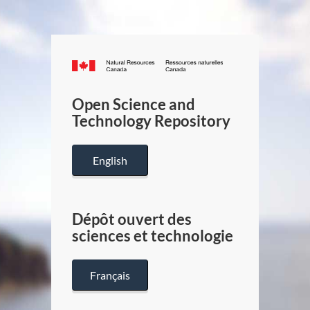
Canada.ca
/
Gouverneme
Open Science and
du
Technology Repository
Canada
English
Dépôt ouvert des
sciences et technologie
Français