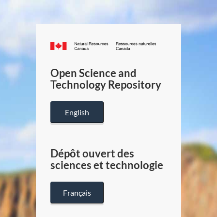
Canada.ca
/
Gouverneme
Open Science and
du
Technology Repository
Canada
English
Dépôt ouvert des
sciences et technologie
Français