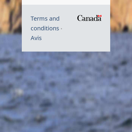
Terms and
/
conditions
Symbole
Avis
du
gouvernem
du
Canada