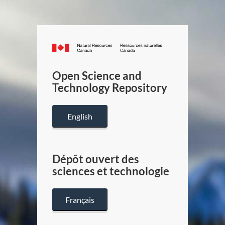
Canada.ca
/
Gouverneme
Open Science and
du
Technology Repository
Canada
English
Dépôt ouvert des
sciences et technologie
Français