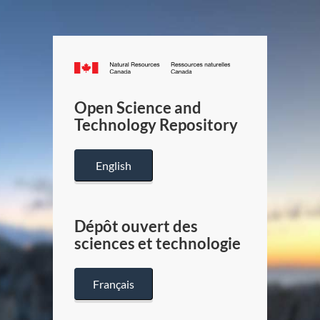
Canada.ca
/
Gouverneme
Open Science and
du
Technology Repository
Canada
English
Dépôt ouvert des
sciences et technologie
Français