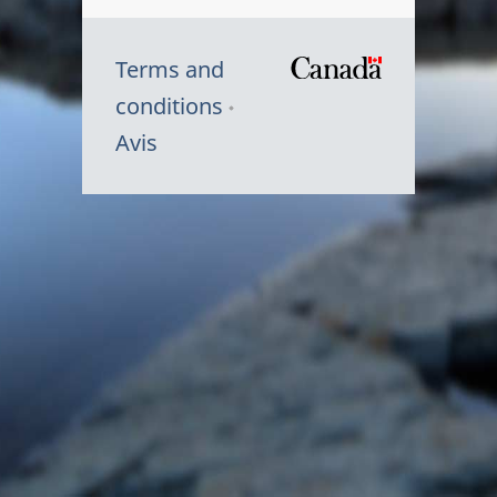
Terms and
/
conditions
Symbole
Avis
du
gouvernem
du
Canada