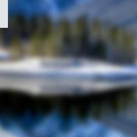
/
Symbole
du
gouvernement
du
Canada