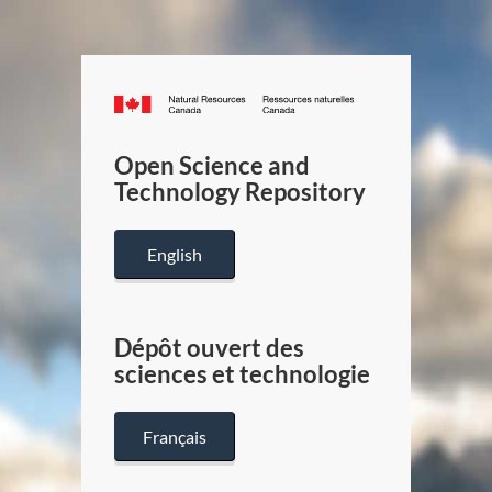
Canada.ca
/
Gouverneme
Open Science and
du
Technology Repository
Canada
English
Dépôt ouvert des
sciences et technologie
Français