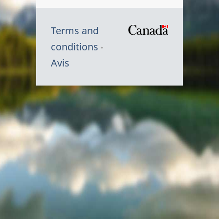
Terms and
/
conditions
Symbole
Avis
du
gouvernem
du
Canada