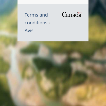
Terms and
/
conditions
Symbole
Avis
du
gouvernem
du
Canada