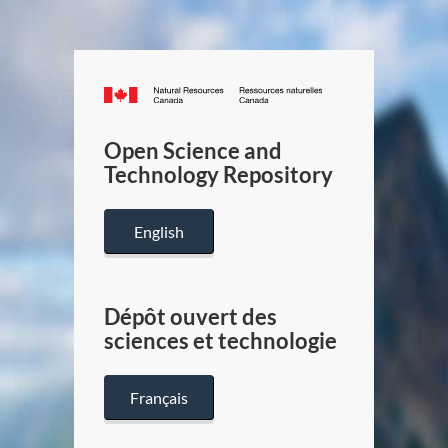
Canada.ca
/
Gouverneme
Open Science and
du
Technology Repository
Canada
English
Dépôt ouvert des
sciences et technologie
Français