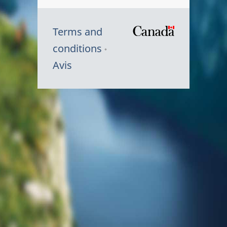
Terms and
/
conditions
Symbole
Avis
du
gouvernem
du
Canada