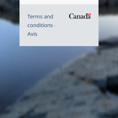
Terms and
/
conditions
Symbole
Avis
du
gouvernem
du
Canada