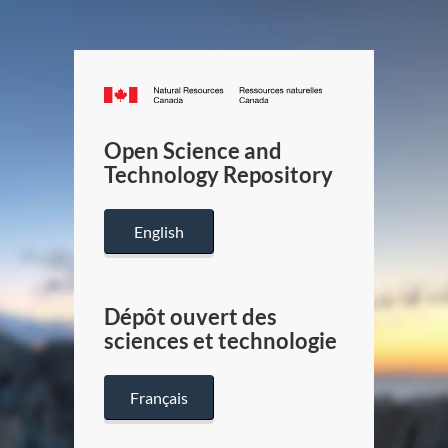
Canada.ca
/
Gouverneme
Open Science and
du
Technology Repository
Canada
English
Dépôt ouvert des
sciences et technologie
Français