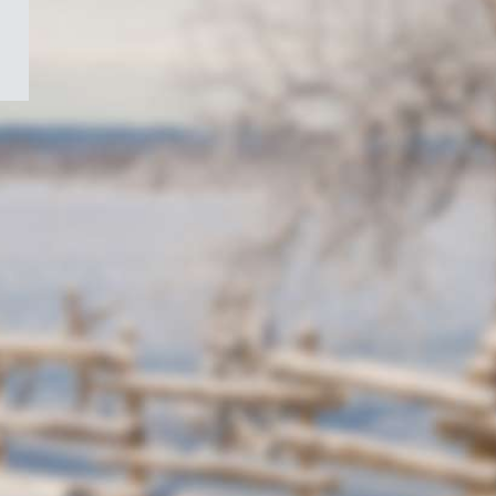
/
Symbole
du
gouvernement
du
Canada