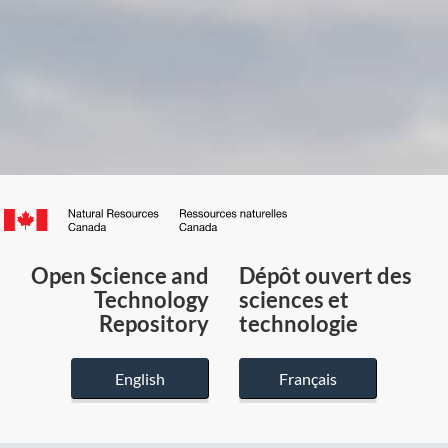
Canada.ca
/
Gouvernement
Open Science and
Dépôt ouvert des
du
Technology
sciences et
Canada
Repository
technologie
English
Français