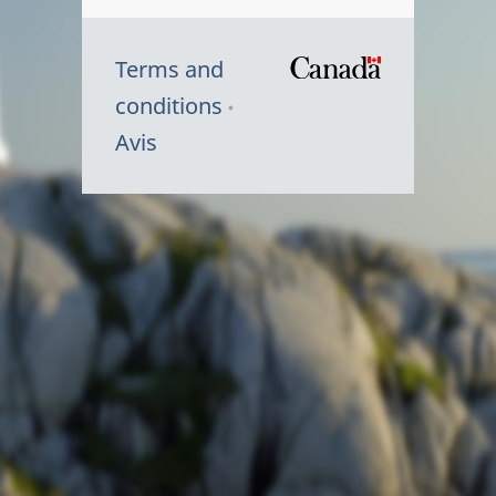
Terms and
/
conditions
Symbole
Avis
du
gouvernem
du
Canada