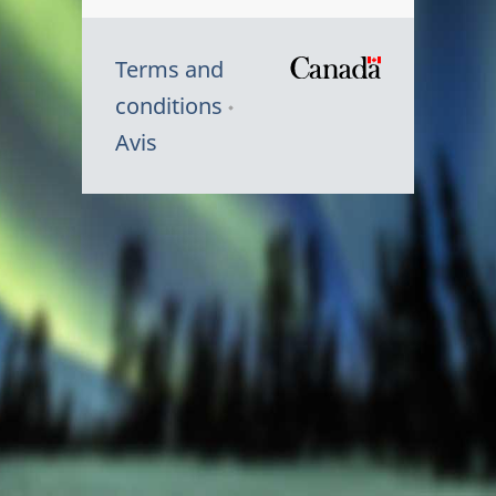
Terms and
/
conditions
Symbole
Avis
du
gouvernem
du
Canada