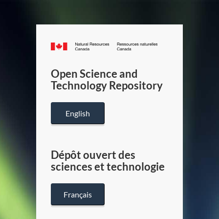
Canada.ca
/
Gouverneme
Open Science and
du
Technology Repository
Canada
English
Dépôt ouvert des
sciences et technologie
Français