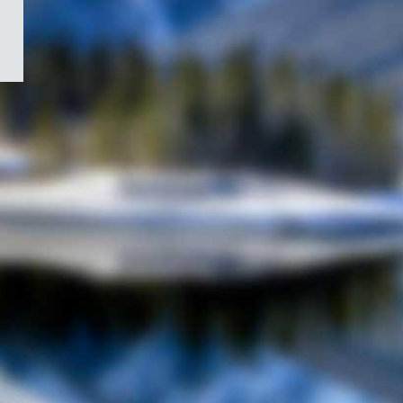
/
Symbole
du
gouvernement
du
Canada