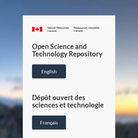
Canada.ca
/
Gouverneme
Open Science and
du
Technology Repository
Canada
English
Dépôt ouvert des
sciences et technologie
Français