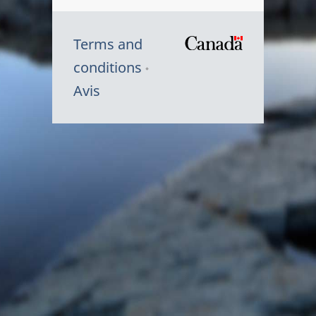
Terms and
/
conditions
Symbole
Avis
du
gouvernem
du
Canada