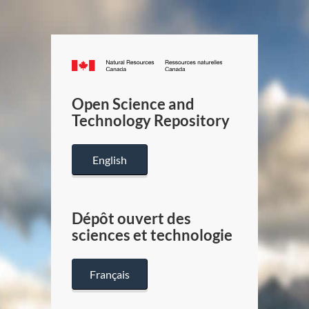
Canada.ca
/
Gouverneme
Open Science and
du
Technology Repository
Canada
English
Dépôt ouvert des
sciences et technologie
Français