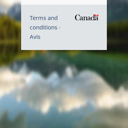
Terms and
/
conditions
Symbole
Avis
du
gouvernem
du
Canada