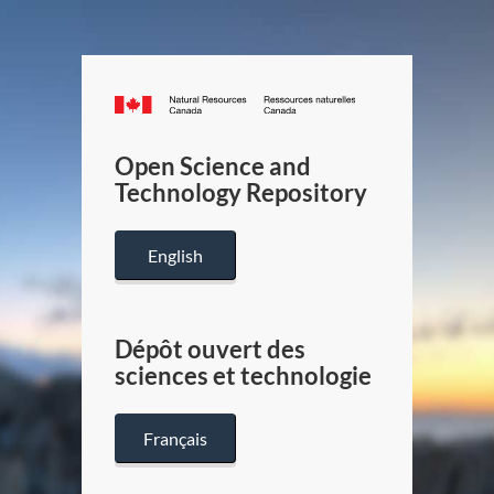
Canada.ca
/
Gouverneme
Open Science and
du
Technology Repository
Canada
English
Dépôt ouvert des
sciences et technologie
Français