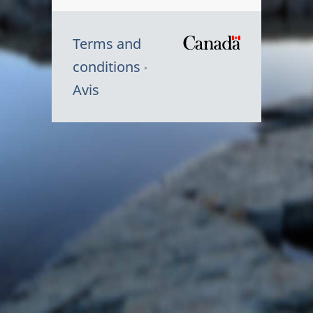
Terms and
/
conditions
Symbole
Avis
du
gouvernem
du
Canada