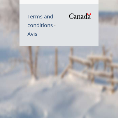
Terms and
/
conditions
Symbole
Avis
du
gouvernem
du
Canada