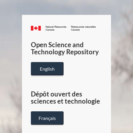
Canada.ca
/
Gouverneme
Open Science and
du
Technology Repository
Canada
English
Dépôt ouvert des
sciences et technologie
Français