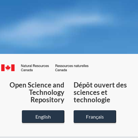
Canada.ca
/
Gouvernement
Open Science and
Dépôt ouvert des
du
Technology
sciences et
Canada
Repository
technologie
English
Français