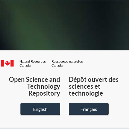
Canada.ca
/
Gouvernement
Open Science and
Dépôt ouvert des
du
Technology
sciences et
Canada
Repository
technologie
English
Français