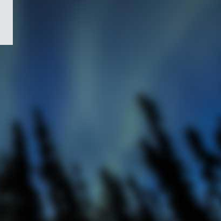
/
Symbole
du
gouvernement
du
Canada