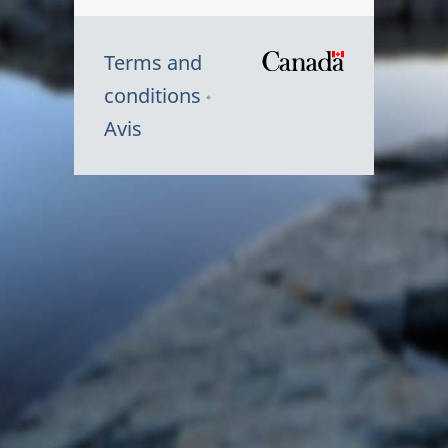
Terms and
/
conditions
Symbole
Avis
du
gouvernem
du
Canada