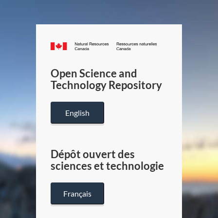
Canada.ca
/
Gouverneme
Open Science and
du
Technology Repository
Canada
English
Dépôt ouvert des
sciences et technologie
Français