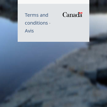
Terms and
/
conditions
Symbole
Avis
du
gouvernem
du
Canada