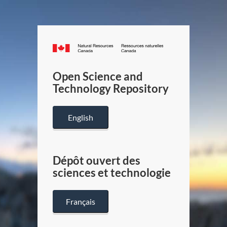
Canada.ca
/
Gouverneme
Open Science and
du
Technology Repository
Canada
English
Dépôt ouvert des
sciences et technologie
Français