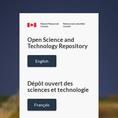
Canada.ca
/
Gouverneme
Open Science and
du
Technology Repository
Canada
English
Dépôt ouvert des
sciences et technologie
Français