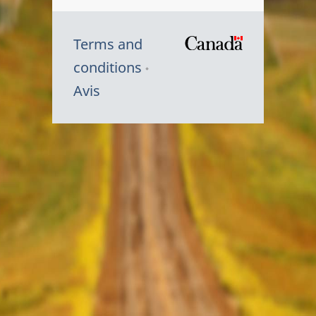
Terms and
/
conditions
Symbole
Avis
du
gouvernem
du
Canada