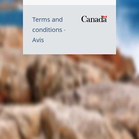
Terms and
/
conditions
Symbole
Avis
du
gouvernem
du
Canada