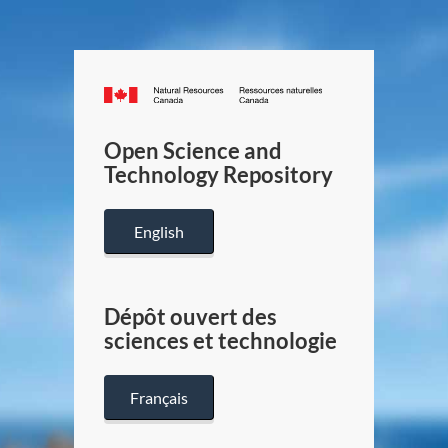
Canada.ca
/
Gouverneme
Open Science and
du
Technology Repository
Canada
English
Dépôt ouvert des
sciences et technologie
Français