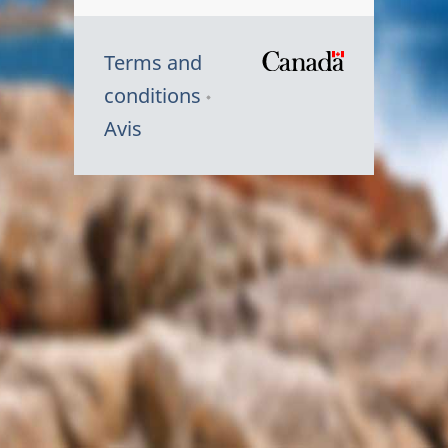
Terms and
/
conditions
Symbole
Avis
du
gouvernem
du
Canada