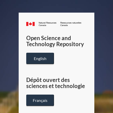
Canada.ca
/
Gouverneme
Open Science and
du
Technology Repository
Canada
English
Dépôt ouvert des
sciences et technologie
Français