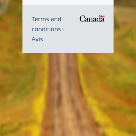
Terms and
/
conditions
Symbole
Avis
du
gouvernem
du
Canada