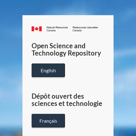
Canada.ca
/
Gouverneme
Open Science and
du
Technology Repository
Canada
English
Dépôt ouvert des
sciences et technologie
Français