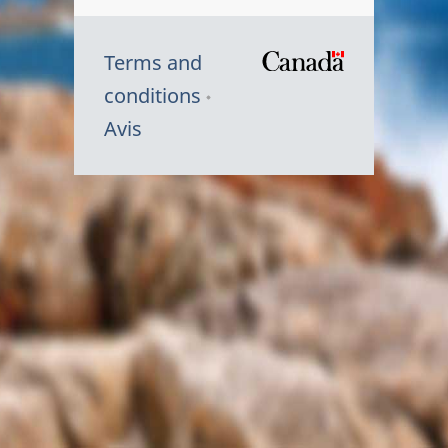
Terms and
/
conditions
Symbole
Avis
du
gouvernem
du
Canada