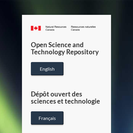
Canada.ca
/
Gouverneme
Open Science and
du
Technology Repository
Canada
English
Dépôt ouvert des
sciences et technologie
Français