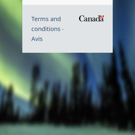
Terms and
/
conditions
Symbole
Avis
du
gouvernem
du
Canada