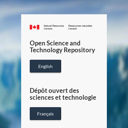
Canada.ca
/
Gouverneme
Open Science and
du
Technology Repository
Canada
English
Dépôt ouvert des
sciences et technologie
Français