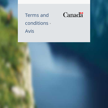
Terms and
/
conditions
Symbole
Avis
du
gouvernem
du
Canada