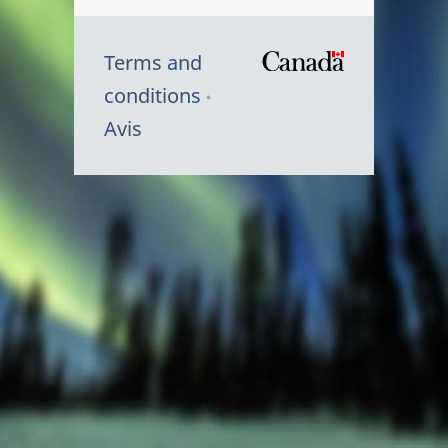
Terms and
/
conditions
Symbole
Avis
du
gouvernem
du
Canada