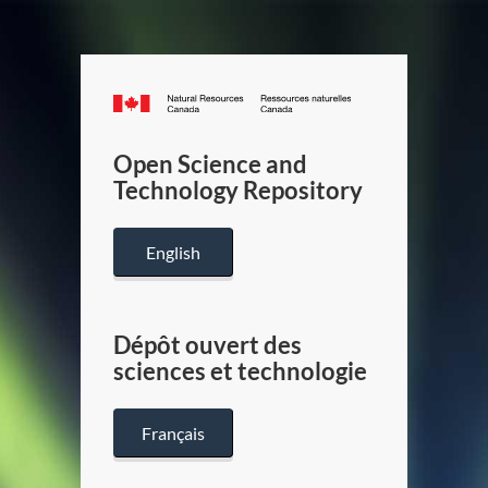
Canada.ca
/
Gouverneme
Open Science and
du
Technology Repository
Canada
English
Dépôt ouvert des
sciences et technologie
Français