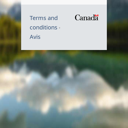
Terms and
/
conditions
Symbole
Avis
du
gouvernem
du
Canada