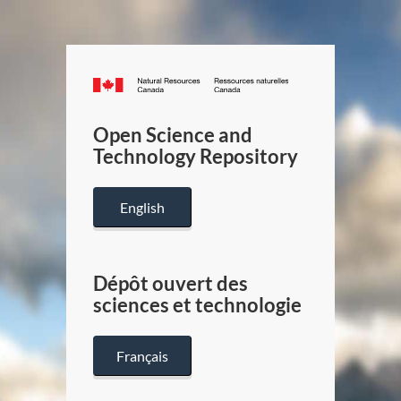
Canada.ca
/
Gouverneme
Open Science and
du
Technology Repository
Canada
English
Dépôt ouvert des
sciences et technologie
Français