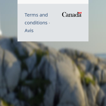
Terms and
/
conditions
Symbole
Avis
du
gouvernem
du
Canada