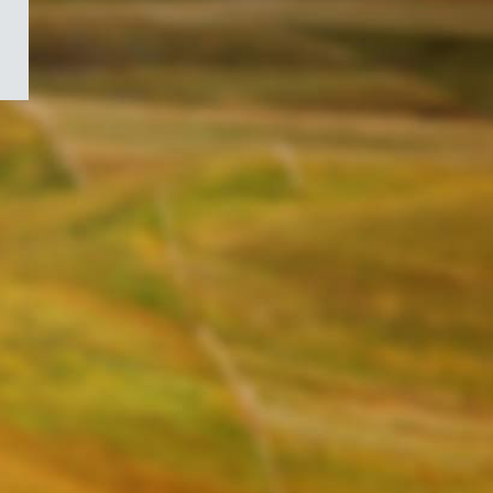
/
Symbole
du
gouvernement
du
Canada