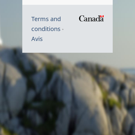
Terms and
/
conditions
Symbole
Avis
du
gouvernem
du
Canada