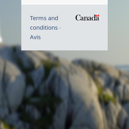
Terms and
/
conditions
Symbole
Avis
du
gouvernem
du
Canada