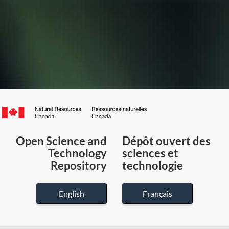
Canada.ca
/
Gouvernement
Open Science and
Dépôt ouvert des
du
Technology
sciences et
Canada
Repository
technologie
English
Français