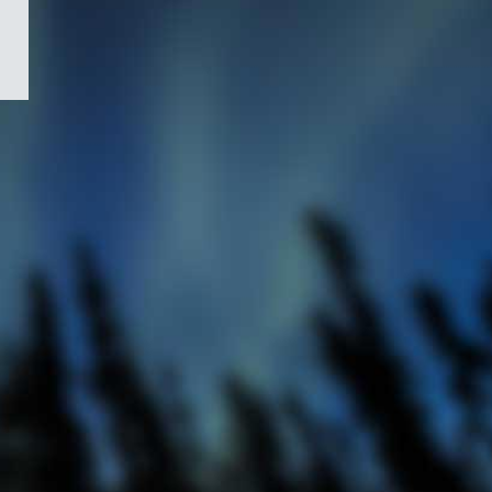
/
Symbole
du
gouvernement
du
Canada